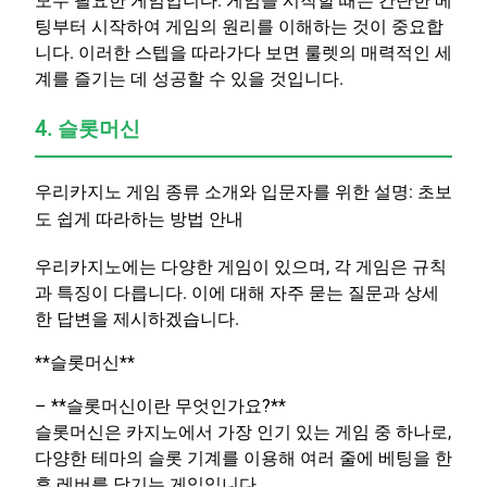
모두 필요한 게임입니다. 게임을 시작할 때는 간단한 베
팅부터 시작하여 게임의 원리를 이해하는 것이 중요합
니다. 이러한 스텝을 따라가다 보면 룰렛의 매력적인 세
계를 즐기는 데 성공할 수 있을 것입니다.
4. 슬롯머신
우리카지노 게임 종류 소개와 입문자를 위한 설명: 초보
도 쉽게 따라하는 방법 안내
우리카지노에는 다양한 게임이 있으며, 각 게임은 규칙
과 특징이 다릅니다. 이에 대해 자주 묻는 질문과 상세
한 답변을 제시하겠습니다.
**슬롯머신**
– **슬롯머신이란 무엇인가요?**
슬롯머신은 카지노에서 가장 인기 있는 게임 중 하나로,
다양한 테마의 슬롯 기계를 이용해 여러 줄에 베팅을 한
후 레버를 당기는 게임입니다.