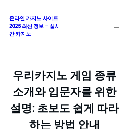
콘
텐
온라인 카지노 사이트
츠
2025 최신 정보 – 실시
로
바
간 카지노
로
가
기
우리카지노 게임 종류
소개와 입문자를 위한
설명: 초보도 쉽게 따라
하는 방법 안내