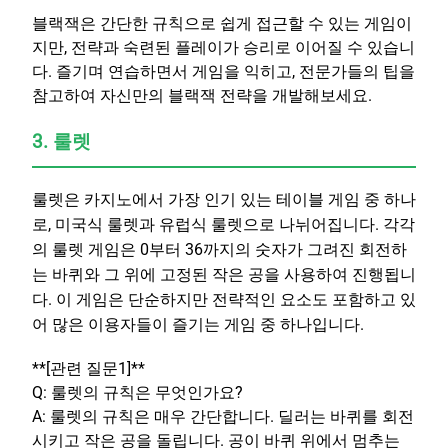
블랙잭은 간단한 규칙으로 쉽게 접근할 수 있는 게임이
지만, 전략과 숙련된 플레이가 승리로 이어질 수 있습니
다. 즐기며 연습하면서 게임을 익히고, 전문가들의 팁을
참고하여 자신만의 블랙잭 전략을 개발해보세요.
3. 룰렛
룰렛은 카지노에서 가장 인기 있는 테이블 게임 중 하나
로, 미국식 룰렛과 유럽식 룰렛으로 나뉘어집니다. 각각
의 룰렛 게임은 0부터 36까지의 숫자가 그려진 회전하
는 바퀴와 그 위에 고정된 작은 공을 사용하여 진행됩니
다. 이 게임은 단순하지만 전략적인 요소도 포함하고 있
어 많은 이용자들이 즐기는 게임 중 하나입니다.
**[관련 질문1]**
Q: 룰렛의 규칙은 무엇인가요?
A: 룰렛의 규칙은 매우 간단합니다. 딜러는 바퀴를 회전
시키고 작은 공을 돌립니다. 공이 바퀴 위에서 멈추는