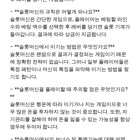
– **슬롯머신의 규칙은 어떻게 되나요?**
슬롯머신은 간단한 게임으로, 플레이어는 베팅할 라인
수와 베팅 액수를 선택한 후 레버를 당기면 슬롯 기계가
돌아갑니다. 결과에 따라 상금이 지급됩니다.
– **슬롯머신에서 이기는 방법은 무엇인가요?**
슬롯머신은 랜덤으로 결과가 결정되는 게임이기 때문
에 정확한 전략이 없습니다. 그러나 일부 플레이어들은
특정 패턴이나 머신의 특징을 파악해 이기는 방법을 찾
기도 합니다.
– **슬롯머신을 플레이할 때 주의할 점은 무엇인가요?
**
슬롯머신은 행운에 따라 이기거나 지는 게임이므로 너
무 많은 돈을 투자하지 않는 것이 중요합니다. 또한, 자
기관리를 잘해야 하며 돈을 잃을 수 있는 가능성을 항상
염두에 두어야 합니다.
– **슬롯머신에서의 보너스 및 특별기능에 대해 설명