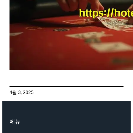
4월 3, 2025
메뉴