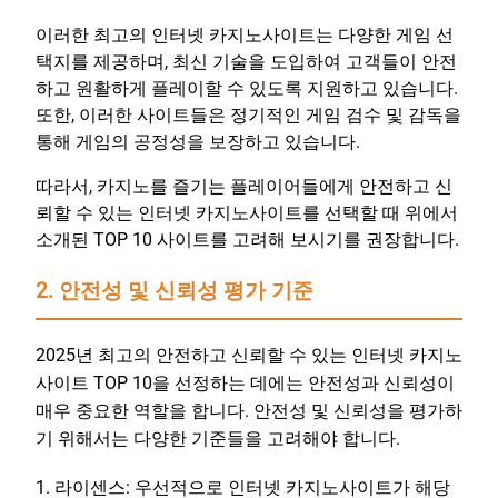
이러한 최고의 인터넷 카지노사이트는 다양한 게임 선
택지를 제공하며, 최신 기술을 도입하여 고객들이 안전
하고 원활하게 플레이할 수 있도록 지원하고 있습니다.
또한, 이러한 사이트들은 정기적인 게임 검수 및 감독을
통해 게임의 공정성을 보장하고 있습니다.
따라서, 카지노를 즐기는 플레이어들에게 안전하고 신
뢰할 수 있는 인터넷 카지노사이트를 선택할 때 위에서
소개된 TOP 10 사이트를 고려해 보시기를 권장합니다.
2. 안전성 및 신뢰성 평가 기준
2025년 최고의 안전하고 신뢰할 수 있는 인터넷 카지노
사이트 TOP 10을 선정하는 데에는 안전성과 신뢰성이
매우 중요한 역할을 합니다. 안전성 및 신뢰성을 평가하
기 위해서는 다양한 기준들을 고려해야 합니다.
1. 라이센스: 우선적으로 인터넷 카지노사이트가 해당