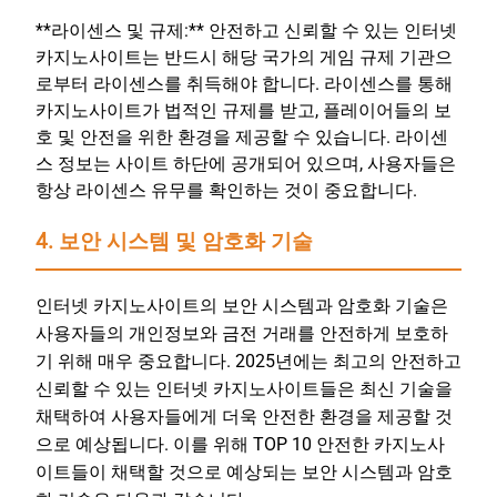
**라이센스 및 규제:** 안전하고 신뢰할 수 있는 인터넷
카지노사이트는 반드시 해당 국가의 게임 규제 기관으
로부터 라이센스를 취득해야 합니다. 라이센스를 통해
카지노사이트가 법적인 규제를 받고, 플레이어들의 보
호 및 안전을 위한 환경을 제공할 수 있습니다. 라이센
스 정보는 사이트 하단에 공개되어 있으며, 사용자들은
항상 라이센스 유무를 확인하는 것이 중요합니다.
4. 보안 시스템 및 암호화 기술
인터넷 카지노사이트의 보안 시스템과 암호화 기술은
사용자들의 개인정보와 금전 거래를 안전하게 보호하
기 위해 매우 중요합니다. 2025년에는 최고의 안전하고
신뢰할 수 있는 인터넷 카지노사이트들은 최신 기술을
채택하여 사용자들에게 더욱 안전한 환경을 제공할 것
으로 예상됩니다. 이를 위해 TOP 10 안전한 카지노사
이트들이 채택할 것으로 예상되는 보안 시스템과 암호