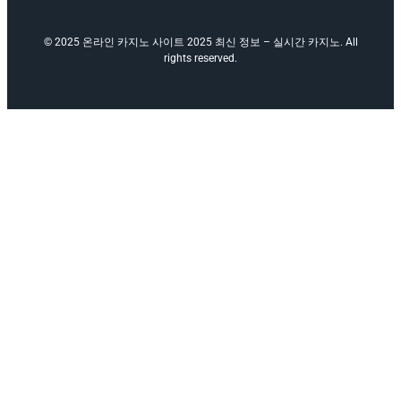
© 2025 온라인 카지노 사이트 2025 최신 정보 – 실시간 카지노. All
rights reserved.