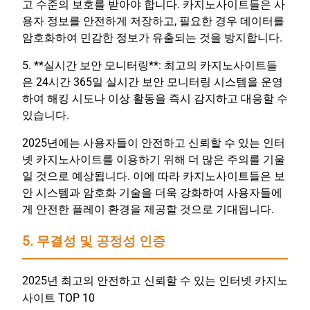
고 수준의 보호를 받아야 합니다. 카지노사이트들은 사
용자 정보를 안전하게 저장하고, 필요한 경우 데이터를
암호화하여 민감한 정보가 유출되는 것을 방지합니다.
5. **실시간 보안 모니터링**: 최고의 카지노사이트들
은 24시간 365일 실시간 보안 모니터링 시스템을 운영
하여 해킹 시도나 이상 활동을 즉시 감지하고 대응할 수
있습니다.
2025년에는 사용자들이 안전하고 신뢰할 수 있는 인터
넷 카지노사이트를 이용하기 위해 더 많은 주의를 기울
일 것으로 예상됩니다. 이에 따라 카지노사이트들은 보
안 시스템과 암호화 기술을 더욱 강화하여 사용자들에
게 안전한 플레이 환경을 제공할 것으로 기대됩니다.
5. 무결성 및 공정성 인증
2025년 최고의 안전하고 신뢰할 수 있는 인터넷 카지노
사이트 TOP 10