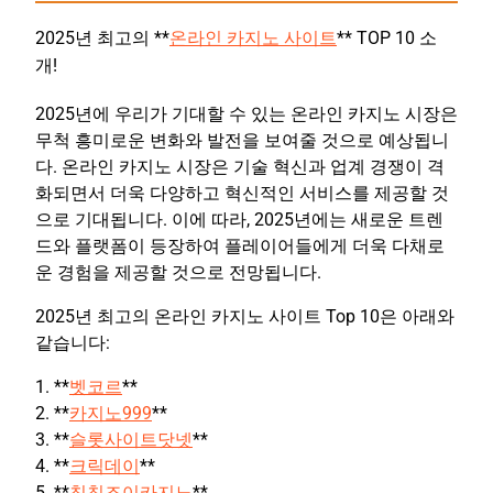
2025년 최고의 **
온라인 카지노 사이트
** TOP 10 소
개!
2025년에 우리가 기대할 수 있는 온라인 카지노 시장은
무척 흥미로운 변화와 발전을 보여줄 것으로 예상됩니
다. 온라인 카지노 시장은 기술 혁신과 업계 경쟁이 격
화되면서 더욱 다양하고 혁신적인 서비스를 제공할 것
으로 기대됩니다. 이에 따라, 2025년에는 새로운 트렌
드와 플랫폼이 등장하여 플레이어들에게 더욱 다채로
운 경험을 제공할 것으로 전망됩니다.
2025년 최고의 온라인 카지노 사이트 Top 10은 아래와
같습니다:
1. **
벳코르
**
2. **
카지노999
**
3. **
슬롯사이트닷넷
**
4. **
크릭데이
**
5. **
칩칩조이카지노
**