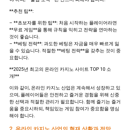
**추천 팁**:
– **초보자를 위한 팁**: 처음 시작하는 플레이어라면
**무료 게임**을 통해 규칙을 익히고 전략을 연마하는
것이 좋습니다.
– **베팅 전략**: 과도한 베팅은 자금을 매우 빠르게 잃
을 수 있습니다. 적절한 **베팅 전략**을 갖추는 것이 중
요합니다.
**2025년 최고의 온라인 카지노 사이트 TOP 10 소
개!**
이와 같이, 온라인 카지노 산업은 계속해서 성장하고 있
으며, 플레이어들은 안전하고 즐거운 경험을 위해 신중
한 선택과 적절한 관리가 필요합니다. 함께 즐기는 즐거
움을 중요시하되, 책임있는 게임 참여가 중요함을 명심
해야 합니다.
2. 온라인 카지노 산업의 현재 상황과 전망