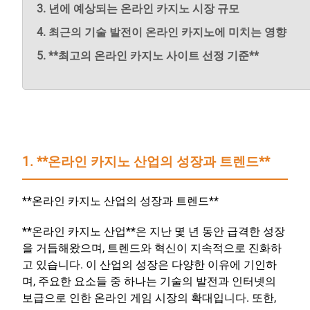
3. 년에 예상되는 온라인 카지노 시장 규모
4. 최근의 기술 발전이 온라인 카지노에 미치는 영향
5. **최고의 온라인 카지노 사이트 선정 기준**
1. **온라인 카지노 산업의 성장과 트렌드**
**온라인 카지노 산업의 성장과 트렌드**
**온라인 카지노 산업**은 지난 몇 년 동안 급격한 성장
을 거듭해왔으며, 트렌드와 혁신이 지속적으로 진화하
고 있습니다. 이 산업의 성장은 다양한 이유에 기인하
며, 주요한 요소들 중 하나는 기술의 발전과 인터넷의
보급으로 인한 온라인 게임 시장의 확대입니다. 또한,