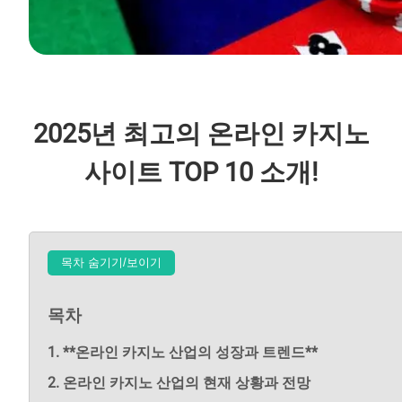
2025년 최고의 온라인 카지노
사이트 TOP 10 소개!
목차 숨기기/보이기
목차
1. **온라인 카지노 산업의 성장과 트렌드**
2. 온라인 카지노 산업의 현재 상황과 전망